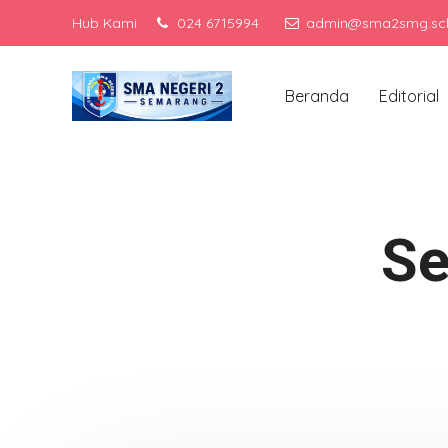
Hub Kami
024 6715994
admin@sma2smg.sch
Me
Beranda
Editorial
Se