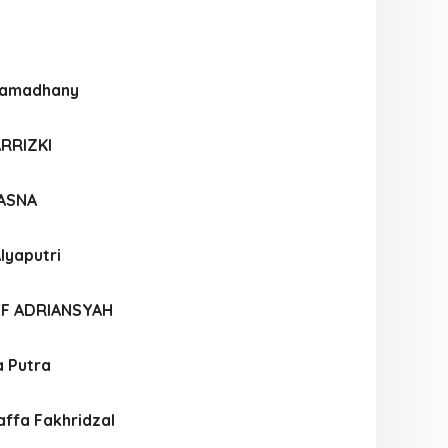
 Ramadhany
ARRIZKI
HASNA
lyaputri
EF ADRIANSYAH
a Putra
fa Fakhridzal