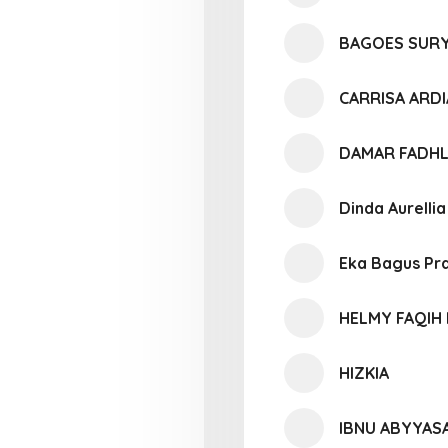
BAGOES SURY
CARRISA ARD
DAMAR FADHL
Dinda Aurelli
Eka Bagus P
HELMY FAQIH
HIZKIA
IBNU ABYYAS