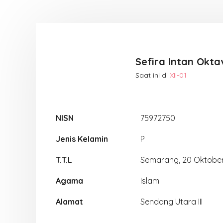
Sefira Intan Okta
Saat ini di
XII-01
NISN
75972750
Jenis Kelamin
P
T.T.L
Semarang, 20 Oktobe
Agama
Islam
Alamat
Sendang Utara III