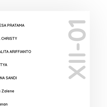
XII-01
ESA PRATAMA
A CHRISTY
LITA ARIFFIANTO
STYA
NA SANDI
a Zalene
anan