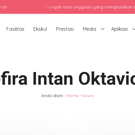
.id
njadi sekolah menengah atas unggulan yang menghasilkan lulusan ber
Fasilitas
Ekskul
Prestasi
Media
Aplikasi
fira Intan Oktavi
Anda disini :
Home
-
Siswa