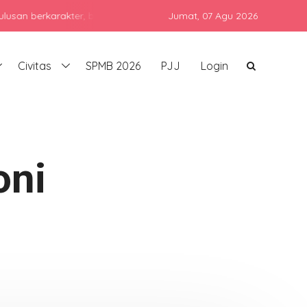
karakter, berprestasi, dan siap bersaing di era global dengan tet
Jumat,
07 Agu 2026
Civitas
SPMB 2026
PJJ
Login
oni