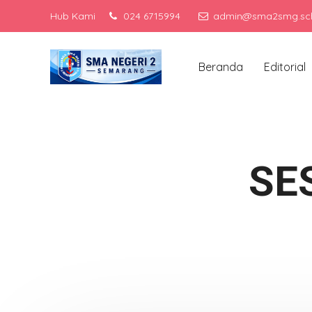
Hub Kami
024 6715994
admin@sma2smg.sch
Me
Beranda
Editorial
SE