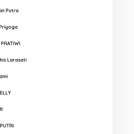
an Putra
 Priyoga
 PRATIWI
his Larasati
tami
SELLY
I
 PUTRI