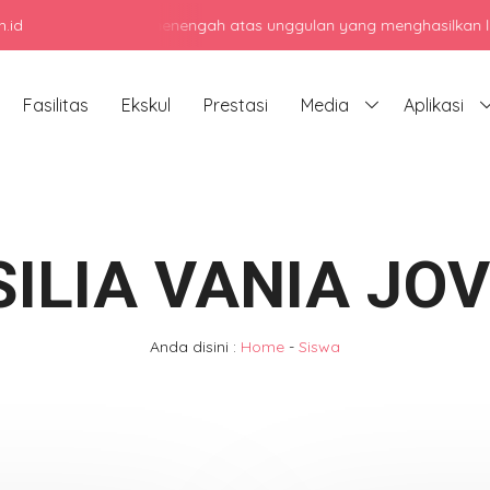
.id
njadi sekolah menengah atas unggulan yang menghasilkan lulusan be
Fasilitas
Ekskul
Prestasi
Media
Aplikasi
SILIA VANIA JOV
Anda disini :
Home
-
Siswa