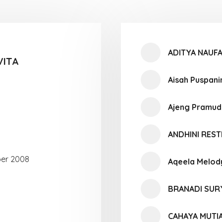
ADITYA NAUFA
VITA
Aisah Puspani
Ajeng Pramud
ANDHINI RES
er 2008
Aqeela Melod
BRANADI SUR
CAHAYA MUTI