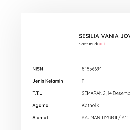
SESILIA VANIA JO
Saat ini di
XI-11
NISN
84856694
Jenis Kelamin
P
T.T.L
SEMARANG, 14 Desemb
Agama
Katholik
Alamat
KAUMAN TIMUR II / A.11