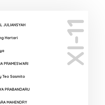
XI-11
L JULIANSYAH
ng Hartari
ya
TIA PRAMESWARI
y Teo Sasmito
YA PRABANDARU
ARA MAHENDRY