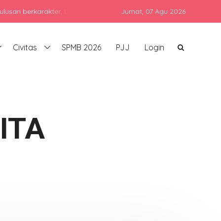
rkarakter, berprestasi, dan siap bersaing di era global dengan tet
Jumat,
07 Agu 2026
Civitas
SPMB 2026
PJJ
Login
ITA