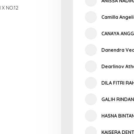
ANISSA NADI
 X NO.12
Camilla Angel
CANAYA ANGG
Danendra Ve
Dearlinov At
DILA FITRI R
GALIH RINDA
HASNA BINTA
KAISERA DEN