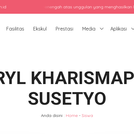
.id
njadi sekolah menengah atas unggulan yang menghasilkan lulusan ber
Fasilitas
Ekskul
Prestasi
Media
Aplikasi
RYL KHARISMAP
SUSETYO
Anda disini :
Home
-
Siswa