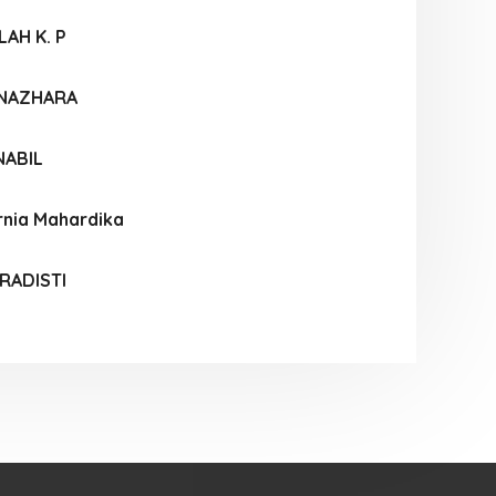
LAH K. P
 NAZHARA
NABIL
rnia Mahardika
 RADISTI