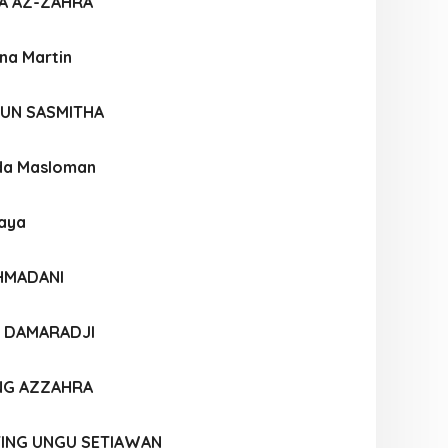
RA AZ-ZAHRA
ina Martin
UN SASMITHA
da Masloman
haya
AHMADANI
N DAMARADJI
NG AZZAHRA
TING UNGU SETIAWAN