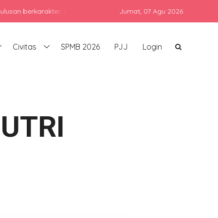
karakter, berprestasi, dan siap bersaing di era global dengan tet
Jumat,
07 Agu 2026
Civitas
SPMB 2026
PJJ
Login
UTRI