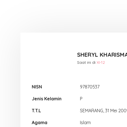
SHERYL KHARISM
Saat ini di
XI-12
NISN
97870537
Jenis Kelamin
P
T.T.L
SEMARANG, 31 Mei 200
Agama
Islam