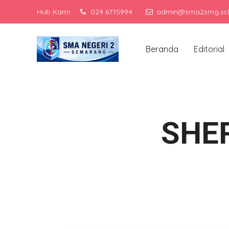
Hub Kami
024 6715994
admin@sma2smg.sch
Me
Beranda
Editorial
SHE