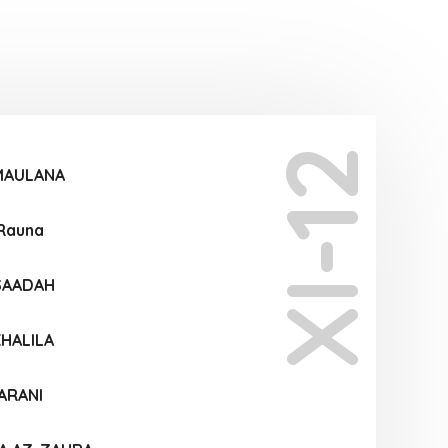
XI-12
 MAULANA
 Rauna
 SAADAH
KHALILA
ARANI