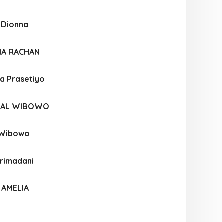
i Dionna
IA RACHAN
sa Prasetiyo
ZAL WIBOWO
i Wibowo
Primadani
 AMELIA