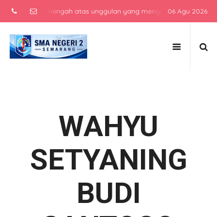
i sekolah menengah atas unggulan yang menghasilkan lulusan berkara
06 Agu 2026
WAHYU
SETYANING
BUDI