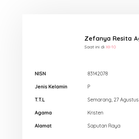
Zefanya Resita A
Saat ini di
XII-10
NISN
83142078
Jenis Kelamin
P
T.T.L
Semarang, 27 Agustus
Agama
Kristen
Alamat
Saputan Raya