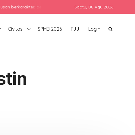
arakter, berprestasi, dan siap bersaing di era global dengan teta
Sabtu,
08 Agu 2026
Civitas
SPMB 2026
PJJ
Login
stin