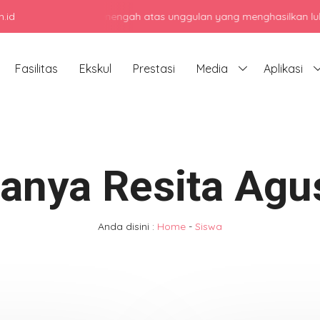
.id
jadi sekolah menengah atas unggulan yang menghasilkan lulusan berk
Fasilitas
Ekskul
Prestasi
Media
Aplikasi
anya Resita Agu
Anda disini :
Home
-
Siswa