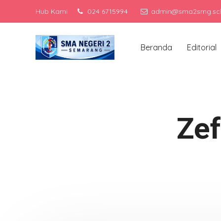
Hub Kami
024 6715994
admin@sma2smg.sch
Men
Beranda
Editorial
Zef