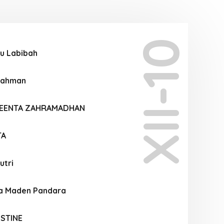
XII-10
u Labibah
 Rahman
UEENTA ZAHRAMADHAN
TA
utri
la Maden Pandara
STINE