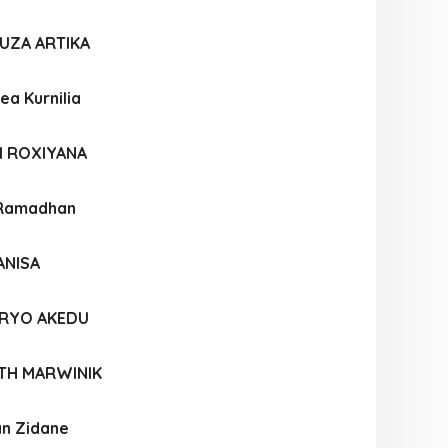
UZA ARTIKA
ea Kurnilia
I ROXIYANA
 Ramadhan
ANISA
RYO AKEDU
NTH MARWINIK
an Zidane