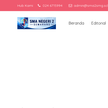
Hub Kami
024 6715994
admin@sma2smg.sch
Menj
Beranda
Editorial