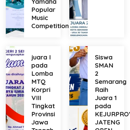
Yamaha
Popular
Music
Competition
juara I
Siswa
pada
SMAN
Lomba
2
MTQ
Semarang
Korpri
Raih
VIII
Juara 1
Tingkat
pada
Provinsi
KEJURPRO
Jawa
JATENG