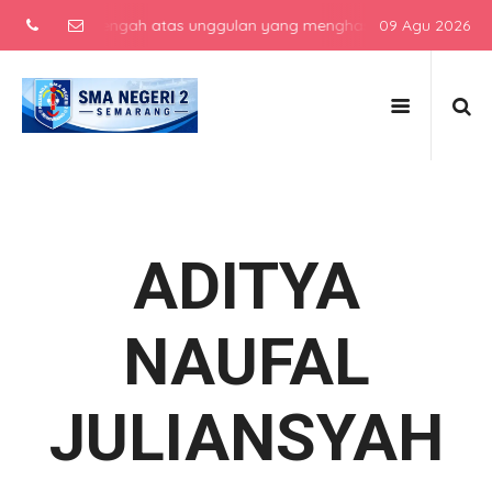
ekolah menengah atas unggulan yang menghasilkan lulusan berkarakte
09 Agu 2026
ADITYA
NAUFAL
JULIANSYAH