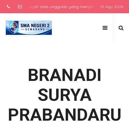
ekolah menengah atas unggulan yang menghasilkan lulusan berkarakte
10 Agu 2026
BRANADI
SURYA
PRABANDARU