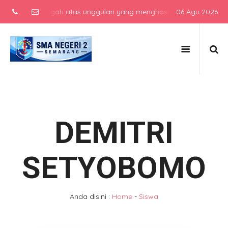
olah menengah atas unggulan yang menghasilkan lulusan berkarakter
06 Agu 2026
DEMITRI
SETYOBOMO
Anda disini :
Home
-
Siswa