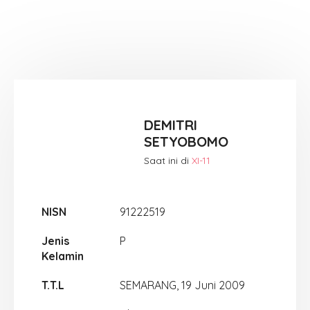
DEMITRI
SETYOBOMO
Saat ini di
XI-11
NISN
91222519
Jenis
P
Kelamin
T.T.L
SEMARANG, 19 Juni 2009