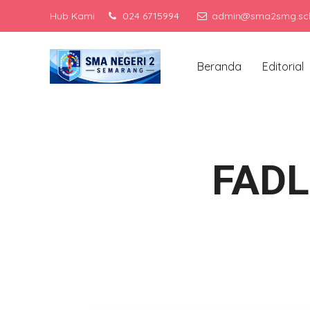
Hub Kami
024 6715994
admin@sma2smg.sch
Menj
Beranda
Editorial
FAD