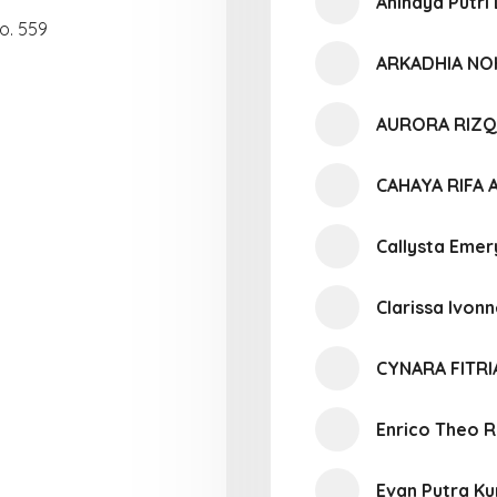
Anindya Putri
No. 559
ARKADHIA N
AURORA RIZQ
CAHAYA RIFA
Callysta Emer
Clarissa Ivon
CYNARA FITR
Enrico Theo 
Evan Putra K