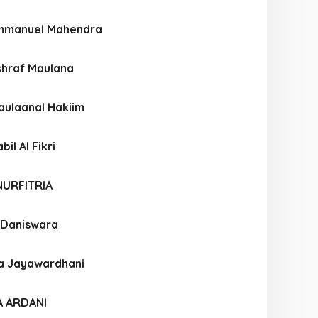
Immanuel Mahendra
hraf Maulana
ulaanal Hakiim
l Al Fikri
NURFITRIA
 Daniswara
a Jayawardhani
A ARDANI