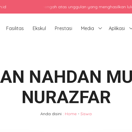
.id
adi sekolah menengah atas unggulan yang menghasilkan lulusan berka
Fasilitas
Ekskul
Prestasi
Media
Aplikasi
LAN NAHDAN MU
NURAZFAR
Anda disini :
Home
-
Siswa