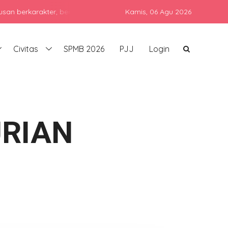
rakter, berprestasi, dan siap bersaing di era global dengan tetap
Kamis,
06 Agu 2026
Civitas
SPMB 2026
PJJ
Login
RIAN