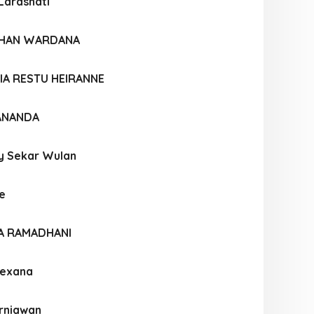
 Larashati
OHAN WARDANA
IA RESTU HEIRANNE
 ANANDA
y Sekar Wulan
ne
IA RAMADHANI
Rexana
urniawan