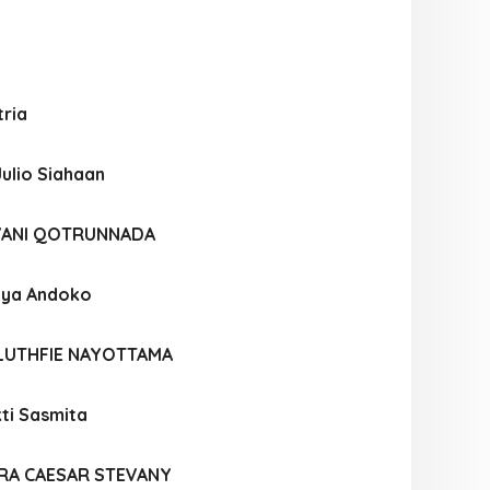
tria
ulio Siahaan
IYANI QOTRUNNADA
atya Andoko
LUTHFIE NAYOTTAMA
ti Sasmita
RA CAESAR STEVANY