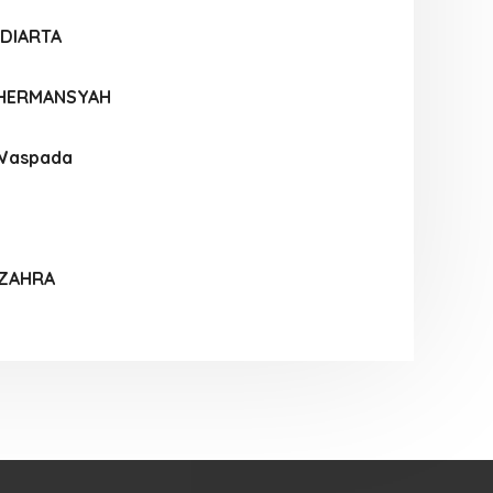
LDIARTA
 HERMANSYAH
 Waspada
 ZAHRA