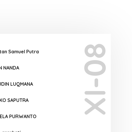
XI-08
tan Samuel Putra
AN NANDA
UDIN LUQMANA
KO SAPUTRA
IELA PURWANTO