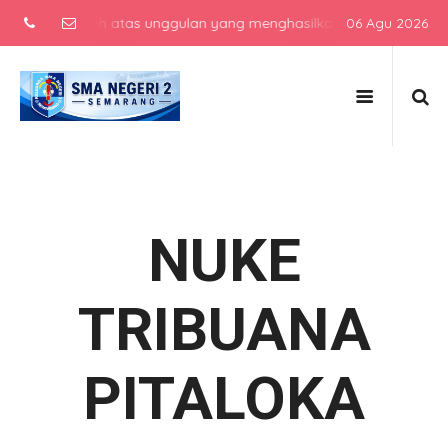
ah menengah atas unggulan yang menghasilkan lulusan berkarakter, b
06 Agu 2026
NUKE
TRIBUANA
PITALOKA