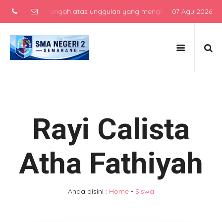
sekolah menengah atas unggulan yang menghasilkan lulusan berkarak
07 Agu 2026
Rayi Calista
Atha Fathiyah
Anda disini :
Home
-
Siswa