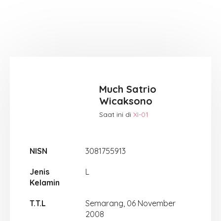
Much Satrio
Wicaksono
Saat ini di
XI-01
NISN
3081755913
Jenis
L
Kelamin
T.T.L
Semarang, 06 November
2008