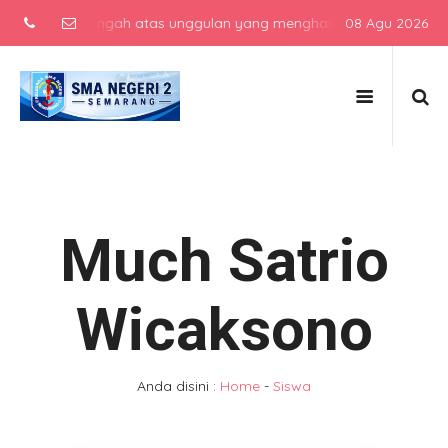
kolah menengah atas unggulan yang menghasilkan lulusan berkarakte
08 Agu 2026
Much Satrio
Wicaksono
Anda disini :
Home
-
Siswa